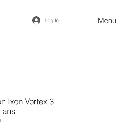
Menu
Log In
n Ixon Vortex 3
4 ans
1