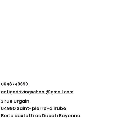
0648749699
antigadrivingschool@gmail.com
3 rue Urgain,
64990 Saint-pierre-d'irube
Boite aux lettres Ducati Bayonne